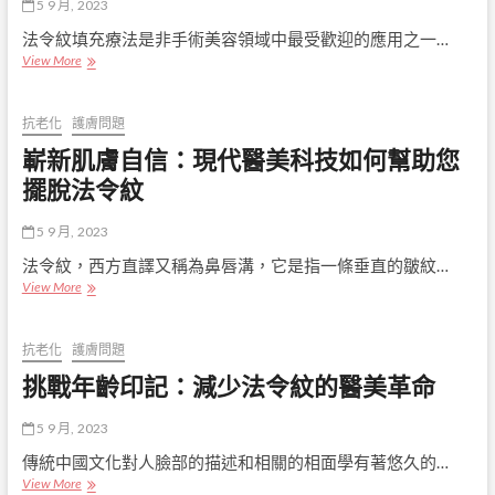
秘
5 9 月, 2023
密
法令紋填充療法是非手術美容領域中最受歡迎的應用之一…
武
瞭
View More
器：
解
玻
法
尿
令
酸
抗老化
護膚問題
紋
注
嶄新肌膚自信：現代醫美科技如何幫助您
的
射
成
擺脫法令紋
對
因
抗
以
法
5 9 月, 2023
及
令
有
紋
法令紋，西方直譯又稱為鼻唇溝，它是指一條垂直的皺紋…
效
的
嶄
View More
解
力
新
決
量
肌
方
膚
抗老化
護膚問題
案
自
挑戰年齡印記：減少法令紋的醫美革命
信：
現
代
5 9 月, 2023
醫
傳統中國文化對人臉部的描述和相關的相面學有著悠久的…
美
挑
View More
科