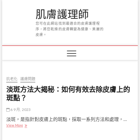
Skip
肌膚護理師
to
content
您可在此網站找到最適合的皮膚護理程
序，將您乾燥的皮膚轉變為健康、美麗的
皮膚。
抗老化
護膚問題
淡斑方法大揭秘：如何有效去除皮膚上的
斑點？
6 9 月, 2023
淡斑，是指針對皮膚上的斑點，採取一系列方法和處理，…
淡
View More
斑
方