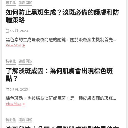
法
抗老化
護膚問題
大
如何防止黑斑生成？淡斑必備的護膚和防
揭
秘：
曬策略
如
何
5 9 月, 2023
有
效
黑色素的生成是淡斑問題的關鍵，關於淡斑產生機制首先…
去
如
View More
除
何
皮
防
膚
止
抗老化
護膚問題
上
黑
了解淡斑成因：為何肌膚會出現棕色斑
的
斑
斑
生
點？
點？
成？
淡
5 9 月, 2023
斑
必
棕色斑點，也被稱為淡斑或黑斑，是一種皮膚表面的瑕疵…
備
了
View More
的
解
護
淡
膚
斑
抗老化
護膚問題
和
成
防