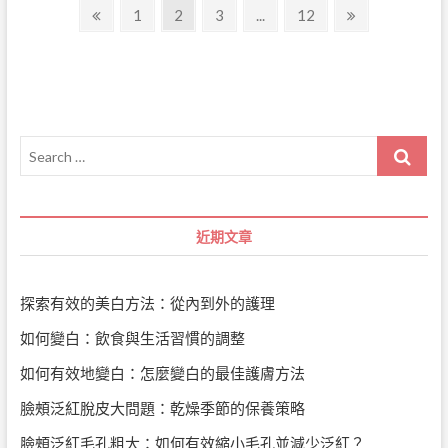
文
令
Previous
Page
Page
Page
Page
Next
1
2
3
...
12
最
紋！
新
page
page
章
揭
科
示
導
學
肌
方
膚
覽
法
保
養
Search
的
秘
…
訣，
重
拾
近期文章
年
輕
容
顏
探索有效的美白方法：從內到外的護理
如何變白：飲食與生活習慣的調整
如何有效地變白：怎麼變白的最佳護膚方法
臉頰泛紅脫皮大問題：乾燥季節的保養策略
臉頰泛紅毛孔粗大：如何有效縮小毛孔並減少泛紅？