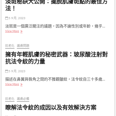
淡斑秘訣大公開：擺脫肌膚斑點的最佳方
因：
曬
為
法！
策
何
略
肌
5 9 月, 2023
膚
會
淡斑是一個廣泛關注的議題，因為不論性別或年齡，幾乎…
出
淡
View More
現
斑
棕
秘
色
訣
抗老化
護膚問題
斑
大
擁有年輕肌膚的秘密武器：玻尿酸注射對
點？
公
開：
抗法令紋的力量
擺
脫
5 9 月, 2023
肌
膚
描述在鼻翼與唇角之間的不雅觀皺紋，法令紋自三十多歲…
斑
擁
View More
點
有
的
年
最
輕
抗老化
護膚必備
佳
肌
瞭解法令紋的成因以及有效解決方案
方
膚
法！
的