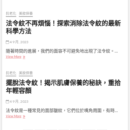
戰
技
年
如
齡
何
抗老化
美妝保養
印
幫
法令紋不再煩惱！探索消除法令紋的最新
記：
助
減
科學方法
您
少
擺
法
脫
4 9 月, 2023
令
法
紋
令
隨著時間的進展，我們的面容不可避免地出現了法令紋。…
的
紋
法
View More
醫
令
美
紋
革
不
抗老化
美妝保養
命
再
擺脫法令紋！揭示肌膚保養的秘訣，重拾
煩
惱！
年輕容顏
探
索
4 9 月, 2023
消
除
法令紋是一種常見的面部皺紋，它們位於嘴角周圍，有時…
法
擺
View More
令
脫
紋
法
的