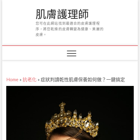
Skip
肌膚護理師
to
content
您可在此網站找到最適合的皮膚護理程
序，將您乾燥的皮膚轉變為健康、美麗的
皮膚。
Home
»
抗老化
»
症狀判讀乾性肌膚保養如何做？一鍵搞定