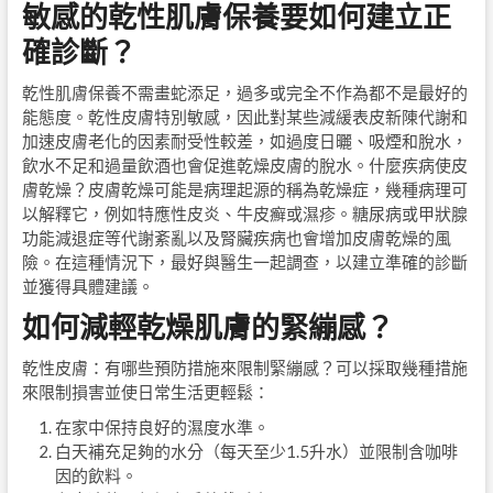
敏感的乾性肌膚保養要如何建立正
確診斷？
乾性肌膚保養不需畫蛇添足，過多或完全不作為都不是最好的
能態度。乾性皮膚特別敏感，因此對某些減緩表皮新陳代謝和
加速皮膚老化的因素耐受性較差，如過度日曬、吸煙和脫水，
飲水不足和過量飲酒也會促進乾燥皮膚的脫水。什麼疾病使皮
膚乾燥？皮膚乾燥可能是病理起源的稱為乾燥症，幾種病理可
以解釋它，例如特應性皮炎、牛皮癬或濕疹。糖尿病或甲狀腺
功能減退症等代謝紊亂以及腎臟疾病也會增加皮膚乾燥的風
險。在這種情況下，最好與醫生一起調查，以建立準確的診斷
並獲得具體建議。
如何減輕乾燥肌膚的緊繃感？
乾性皮膚：有哪些預防措施來限制緊繃感？可以採取幾種措施
來限制損害並使日常生活更輕鬆：
在家中保持良好的濕度水準。
白天補充足夠的水分（每天至少1.5升水）並限制含咖啡
因的飲料。