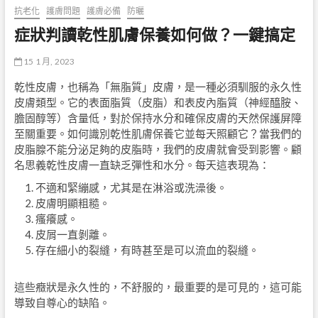
抗老化
護膚問題
護膚必備
防曬
症狀判讀乾性肌膚保養如何做？一鍵搞定
15 1 月, 2023
乾性皮膚，也稱為「無脂質」皮膚，是一種必須馴服的永久性
皮膚類型。它的表面脂質（皮脂）和表皮內脂質（神經醯胺、
膽固醇等）含量低，對於保持水分和確保皮膚的天然保護屏障
至關重要。如何識別乾性肌膚保養它並每天照顧它？當我們的
皮脂腺不能分泌足夠的皮脂時，我們的皮膚就會受到影響。顧
名思義乾性皮膚一直缺乏彈性和水分。每天這表現為：
不適和緊繃感，尤其是在淋浴或洗澡後。
皮膚明顯粗糙。
瘙癢感。
皮屑一直剝離。
存在細小的裂縫，有時甚至是可以流血的裂縫。
這些癥狀是永久性的，不舒服的，最重要的是可見的，這可能
導致自尊心的缺陷。