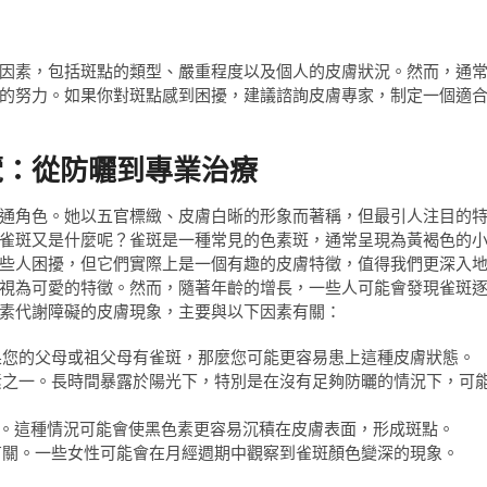
因素，包括斑點的類型、嚴重程度以及個人的皮膚狀況。然而，通
的努力。如果你對斑點感到困擾，建議諮詢皮膚專家，制定一個適
覽：從防曬到專業治療
通角色。她以五官標緻、皮膚白晰的形象而著稱，但最引人注目的
雀斑又是什麼呢？雀斑是一種常見的色素斑，通常呈現為黃褐色的
些人困擾，但它們實際上是一個有趣的皮膚特徵，值得我們更深入
視為可愛的特徵。然而，隨著年齡的增長，一些人可能會發現雀斑
素代謝障礙的皮膚現象，主要與以下因素有關：
果您的父母或祖父母有雀斑，那麼您可能更容易患上這種皮膚狀態。
素之一。長時間暴露於陽光下，特別是在沒有足夠防曬的情況下，可
關。這種情況可能會使黑色素更容易沉積在皮膚表面，形成斑點。
有關。一些女性可能會在月經週期中觀察到雀斑顏色變深的現象。