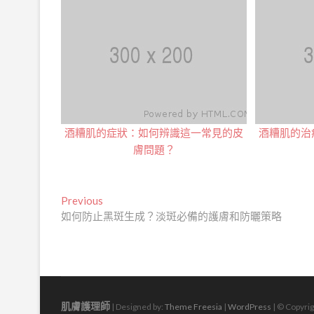
酒糟肌的症狀：如何辨識這一常見的皮
酒糟肌的治
膚問題？
文
Previous
Previous
post:
如何防止黑斑生成？淡斑必備的護膚和防曬策略
章
導
覽
肌膚護理師
| Designed by:
Theme Freesia
|
WordPress
| © Copyrig