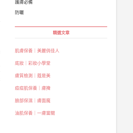
護膚必備
防曬
以
精選文章
肌膚保養｜美麗俏佳人
待
底妝｜彩妝小學堂
麥
會
膚質檢測｜蔻是美
是
痘痘肌保養｜膚掩
臉部保濕｜膚面魔
油肌保養｜一膚當關
膚
消