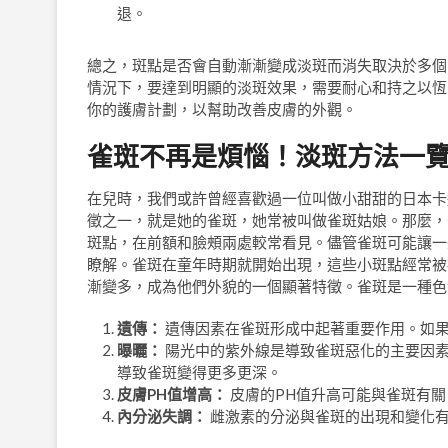
退。
總之，斑點是否會自動漸漸變成淡斑而消失取決於多個
情況下，要達到明顯的淡斑效果，需要耐心和持之以恆
你的護膚計劃，以幫助改善皮膚的外觀。
雀斑不再是煩惱！淡斑方法一
在兒時，我們或許曾經喜歡過一位叫做小甜甜的日本卡
徵之一，就是她的雀斑，她常被叫做雀斑姑娘。那麼，
斑點，在前額和臉頰兩處較常看見。儘管雀斑可能讓一
瞭解。雀斑在童年時期就開始出現，這些小斑點經常被
漸變多，成為他們外貌的一個顯著特徵。雀斑是一種色
遺傳：
遺傳因素在雀斑形成中起著重要作用。如
曝曬：
陽光中的紫外線是導致雀斑惡化的主要因
導致雀斑變得更多更深。
皮膚PH值增高：
皮膚的PH值升高可能與雀斑有
內分泌失調：
雌激素的分泌與雀斑的出現和變化