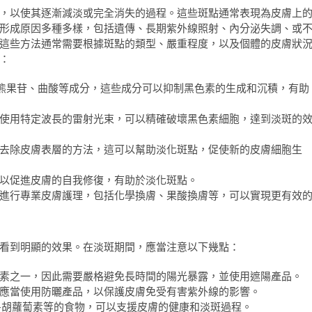
，以使其逐漸減淡或完全消失的過程。這些斑點通常表現為皮膚上
形成原因多種多樣，包括遺傳、長期紫外線照射、內分泌失調、或
這些方法通常需要根據斑點的類型、嚴重程度，以及個體的皮膚狀
：
熊果苷、曲酸等成分，這些成分可以抑制黑色素的生成和沉積，有助
使用特定波長的雷射光束，可以精確破壞黑色素細胞，達到淡斑的
去除皮膚表層的方法，這可以幫助淡化斑點，促使新的皮膚細胞生
以促進皮膚的自我修復，有助於淡化斑點。
進行專業皮膚護理，包括化學換膚、果酸換膚等，可以實現更有效
看到明顯的效果。在淡斑期間，應當注意以下幾點：
素之一，因此需要嚴格避免長時間的陽光暴露，並使用遮陽產品。
應當使用防曬產品，以保護皮膚免受有害紫外線的影響。
β-胡蘿蔔素等的食物，可以支援皮膚的健康和淡斑過程。