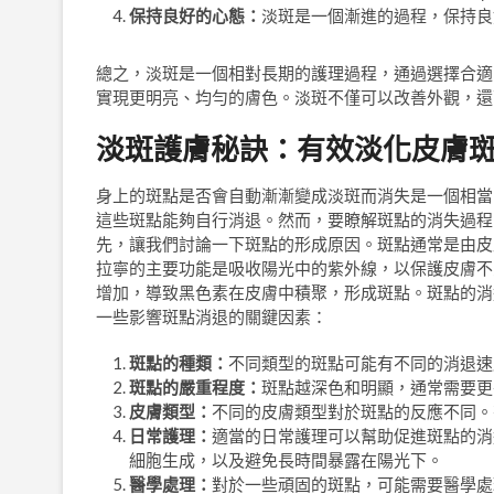
保持良好的心態：
淡斑是一個漸進的過程，保持良
總之，淡斑是一個相對長期的護理過程，通過選擇合適
實現更明亮、均勻的膚色。淡斑不僅可以改善外觀，還
淡斑護膚秘訣：有效淡化皮膚
身上的斑點是否會自動漸漸變成淡斑而消失是一個相當
這些斑點能夠自行消退。然而，要瞭解斑點的消失過程
先，讓我們討論一下斑點的形成原因。斑點通常是由皮
拉寧的主要功能是吸收陽光中的紫外線，以保護皮膚不
增加，導致黑色素在皮膚中積聚，形成斑點。斑點的消
一些影響斑點消退的關鍵因素：
斑點的種類：
不同類型的斑點可能有不同的消退速
斑點的嚴重程度：
斑點越深色和明顯，通常需要更
皮膚類型：
不同的皮膚類型對於斑點的反應不同。
日常護理：
適當的日常護理可以幫助促進斑點的消
細胞生成，以及避免長時間暴露在陽光下。
醫學處理：
對於一些頑固的斑點，可能需要醫學處