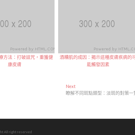
療方法：打破詛咒，重獲健
酒糟肌的成因：揭示這種皮膚疾病的
康皮膚
能觸發因素
Next
Next
post:
瞭解不同斑點類型：淡斑的對策一
ht All right reserved