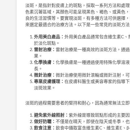
淡斑，是指針對皮膚上的斑點，採取一系列方法和處理
色素沉著區域，其顏色可能呈現黑色、褐色、或黃色，
良的生活習慣等。要實現淡斑，有多種方法可供選擇，
來選定最適合的治療方法。以下是一些常見的淡斑方法
外用美白產品：
外用美白產品通常包含維生素C、
於淡化斑點。
雷射治療：
雷射治療是一種高效的淡斑方法，通過
果。
化學換膚：
化學換膚是一種通過使用特殊化學溶液
長。
微針治療：
微針治療使用微針滾輪或微針注射，可
專業皮膚護理：
在皮膚科醫生或美容專家的指導下
淡斑效果。
淡斑的過程需要患者的堅持和耐心，因為通常無法立即
避免紫外線照射：
紫外線是導致斑點形成的主要因
做好防曬：
不僅是在晴天，即使在陰天或冬季，也
飲食注意：
飲食中攝取富含維生素C、維生素E、