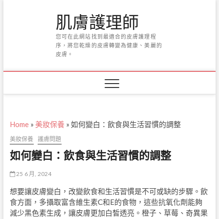
Skip
肌膚護理師
to
content
您可在此網站找到最適合的皮膚護理程
序，將您乾燥的皮膚轉變為健康、美麗的
皮膚。
Home
»
美妝保養
»
如何變白：飲食與生活習慣的調整
美妝保養
護膚問題
如何變白：飲食與生活習慣的調整
25 6 月, 2024
想要讓皮膚變白，改變飲食和生活習慣是不可或缺的步驟。飲
食方面，多攝取富含維生素C和E的食物，這些抗氧化劑能夠
減少黑色素生成，讓皮膚更加白皙透亮。橙子、草莓、奇異果