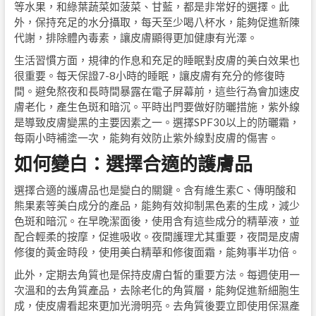
等水果，和綠葉蔬菜如菠菜、甘藍，都是非常好的選擇。此
外，保持充足的水分攝取，每天至少喝八杯水，能夠促進新陳
代謝，排除體內毒素，讓皮膚顯得更加健康有光澤。
生活習慣方面，規律的作息和充足的睡眠對皮膚的美白效果也
很重要。每天保證7-8小時的睡眠，讓皮膚有充分的修復時
間。避免熬夜和長時間暴露在電子屏幕前，這些行為會加速皮
膚老化，產生色斑和暗沉。平時出門要做好防曬措施，紫外線
是導致皮膚變黑的主要因素之一。選擇SPF30以上的防曬霜，
每兩小時補塗一次，能夠有效防止紫外線對皮膚的傷害。
如何變白：選擇合適的護膚品
選擇合適的護膚品也是變白的關鍵。含有維生素C、傳明酸和
熊果素等美白成分的產品，能夠有效抑制黑色素的生成，減少
色斑和暗沉。在早晚潔面後，使用含有這些成分的精華液，並
配合輕柔的按摩，促進吸收。夜間護理尤其重要，夜間是皮膚
修復的黃金時段，使用美白精華和修復面霜，能夠事半功倍。
此外，定期去角質也是保持皮膚白皙的重要方法。每週使用一
次溫和的去角質產品，去除老化的角質層，能夠促進新細胞生
成，使皮膚看起來更加光滑明亮。去角質後要立即使用保濕產